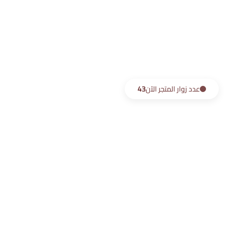
عدد زوار المتجر الآن
43
الرئيسية
بحث
حسابي
الأقسام
السلة